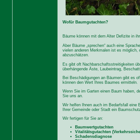
Wofür Baumgutachten?
Bäume können mit dem Alter Defizite in i
Aber Bäume „sprechen“ auch eine Sprache
vielen anderen Merkmalen ist es möglich,
abzuschätzen.
Es gibt oft Nachbarschaftsstreitigkeiten ü
überhängende Äste, Laubeintrag, Beschat
Bei Beschädigungen an Bäumen gibt es oft
können den Wert Ihres Baumes ermitteln.
Wenn Sie im Garten einen Baum haben, der
Sie uns an.
Wir helfen Ihnen auch im Bedarfsfall eine 
Ihrer Gemeinde oder Stadt ein Baumschutz
Wir fertigen für Sie an:
Baumwertgutachten
Vitalitätsgutachten (Verkehrssiche
Schadensdiagnose