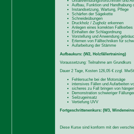
Unfallverhütungsvorschriften und Ar
Aufbau, Funktion und Handhabung 
Instandsetzung, Wartung, Pflege
Schärfen der Sägekette
Schneideübungen
Druckholz / Zugholz erkennen
Anlegen eines korrekten Fallkerbes
Einhalten der Schlagordnung
Vorstellung und Anwendung gebräu
Erlernen von Fälltechniken für sch
Aufarbeitung der Stämme
Aufbaukurs: (W2, Holzfällertraining)
Voraussetzung: Teilnahme am Grundkurs
Dauer 2 Tage, Kosten 126,05 € zzgl. MwSt
Fehlersuche bei der Motorsäge
intensives Fällen und Aufarbeiten 
sicheres zu Fall bringen von häng
Demonstration schwieriger Fällunge
Seilzugeinsatz
Vertiefung UVV
Fortgeschrittenenkurs: (W3, Windeneins
Diese Kurse sind konform mit den versch