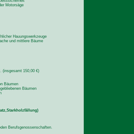
beitssicherheit
der Motorsäge
chlicher Hauungswerkzeuge
wache und mittlere Bäume
. (insgesamt 150,00 €)
von Bäumen
engebliebenen Bäumen
n
atz,Starkholzfällung)
ieden Berufsgenossenschaften.