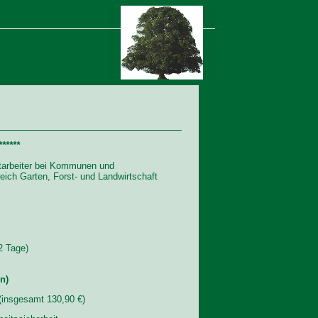
*****
itarbeiter bei Kommunen und
eich Garten, Forst- und Landwirtschaft
2 Tage)
n)
(insgesamt 130,90 €)