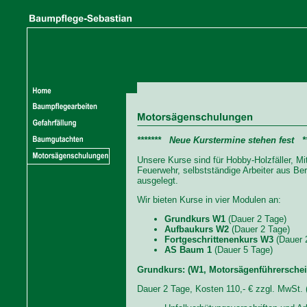
******* Neue Kurstermine stehen fest **
Unsere Kurse sind für Hobby-Holzfäller, M
Feuerwehr, selbstständige Arbeiter aus Ber
ausgelegt.
Wir bieten Kurse in vier Modulen an:
Grundkurs W1
(Dauer 2 Tage)
Aufbaukurs
W2
(Dauer 2 Tage)
Fortgeschrittenenkurs
W3
(Dauer 
AS Baum 1
(Dauer 5 Tage)
Grundkurs: (W1, Motorsägenführerschei
Dauer 2 Tage, Kosten 110,- € zzgl. MwSt. 